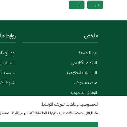
نعم
لا
ملخص
روابط ها
عن الجامعة
مواقع ذا
التقويم الأكاديمي
البيانات ا
المنافسات الحكومية
سياسة الب
منصة منقولات
شروط الا
الوثائق التنظيمية
الخصوصية وملفات تعريف الارتباط
Menu Copyright
خريطة الموقع
هذا الموقع يستخدم ملفات تعريف الارتباط الخاصة للتأكد من سهولة الاستخدام 
جميع الحقوق محفوظة لجامعة الإمير سطام بن عبد العزيز © 2026
تم تطويره وصيانته بواسطة [الإدارة العامة لتقنيه المعلومات]