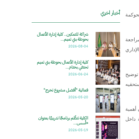
أخبار اخري
لحوكمة
شراكة للتمكين.. كلية إدارة الأعمال
بحوطة بني تميم…
راجعة
2026-08-04
لإداري
كلية إدارة الأعمال بحوطة بني تميم
تحتفي بختام…
 توضيح
2026-06-24
ستحقيه
فعالية "أفضل مشروع تخرج"
2026-05-20
 أهمية
الكلية تنظّم برنامجًا تدريبيًا بعنوان
 داخل
«أسس…
2026-05-19