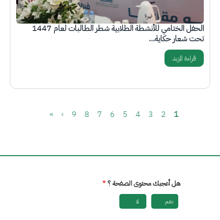
الحفل الختامي للأنشطة الطلابية شطر الطالبات لعام 1447
تحت شعار حكاية…
قراءة المزيد
Pagination
الصفحة
Current page
الصفحة
الصفحة
الصفحة
الصفحة
الصفحة
الصفحة
الصفحة
الصفحة التالية
Last page
»
›
9
8
7
6
5
4
3
2
1
هل أعجبك محتوى الصفحة ؟
نعم
لا